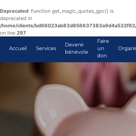
Deprecated
: Function get_magic_quotes_gpc() is
deprecated in
/home/clients/bd66023ab83d856637383a9d4a532f82/si
on line
297
Faire
Devenir
Accueil
Services
un
Organi
bénévole
don